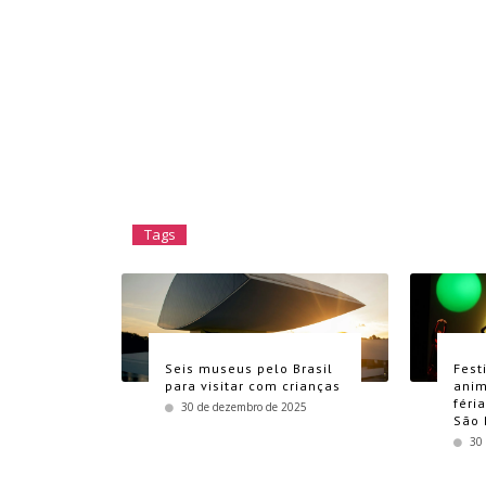
Tags
Seis museus pelo Brasil
Fest
para visitar com crianças
anim
féri
30 de dezembro de 2025
São 
30