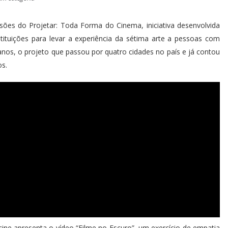
es do Projetar: Toda Forma do Cinema, iniciativa desenvolvida
ituições para levar a experiência da sétima arte a pessoas com
anos, o projeto que passou por quatro cidades no país e já contou
os.
ecine apresenta o vídeo “Filme no Escuro”, um exercício de empatia