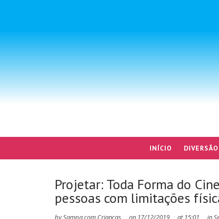
INÍCIO
DIVERSÃO
Projetar: Toda Forma do Cin
pessoas com limitações físi
by
Sampa com Crianças
on
17/12/2019
at
15:01
in
S