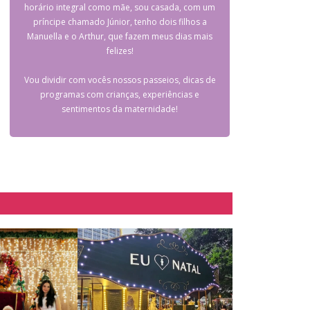
horário integral como mãe, sou casada, com um
príncipe chamado Júnior, tenho dois filhos a
Manuella e o Arthur, que fazem meus dias mais
felizes!
Vou dividir com vocês nossos passeios, dicas de
programas com crianças, experiências e
sentimentos da maternidade!