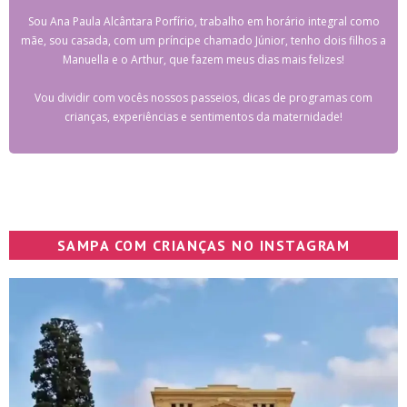
Sou Ana Paula Alcântara Porfírio, trabalho em horário integral como
mãe, sou casada, com um príncipe chamado Júnior, tenho dois filhos a
Manuella e o Arthur, que fazem meus dias mais felizes!
Vou dividir com vocês nossos passeios, dicas de programas com
crianças, experiências e sentimentos da maternidade!
SAMPA COM CRIANÇAS NO INSTAGRAM