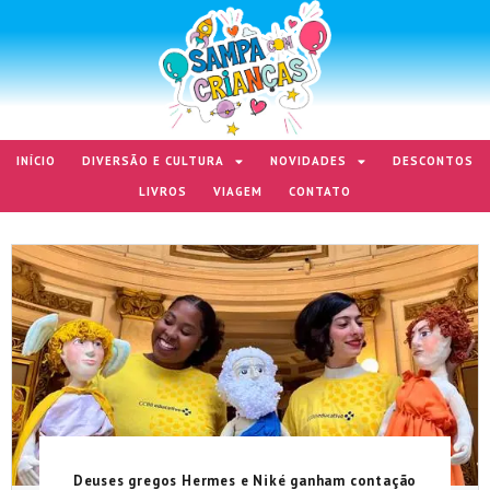
INÍCIO
DIVERSÃO E CULTURA
NOVIDADES
DESCONTOS
LIVROS
VIAGEM
CONTATO
Deuses gregos Hermes e Niké ganham contação