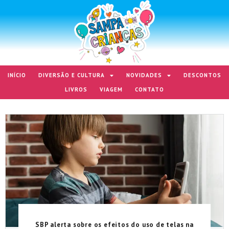
INÍCIO
DIVERSÃO E CULTURA
NOVIDADES
DESCONTOS
LIVROS
VIAGEM
CONTATO
SBP alerta sobre os efeitos do uso de telas na