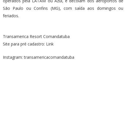
operados pela LATAM ou Azul, e decolam dos aeroportos de
São Paulo ou Confins (MG), com saída aos domingos ou
feriados.
Transamerica Resort Comandatuba
Site para pré cadastro:
Link
Instagram:
transamericacomandatuba