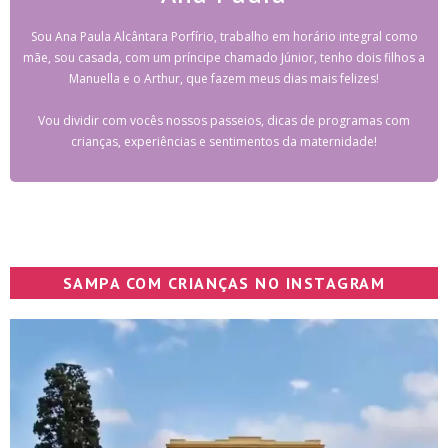
Sou Ana Paula Alcântara Porfírio, trabalho em horário integral como
mãe, sou casada, com um príncipe chamado Júnior, tenho dois filhos a
Manuella e o Arthur, que fazem meus dias mais felizes!
Vou dividir com vocês nossos passeios, dicas de programas com
crianças, experiências e sentimentos da maternidade!
SAMPA COM CRIANÇAS NO INSTAGRAM