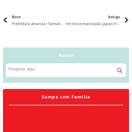
Novo
Antigo
Prefeitura anuncia I Semana Geek com Thiago Abravanel, Orquestras de Heliópolis e Paraisópolis, Game Jam e Caminhada Geek
Em nova exposição, Japan House São Paulo destaca “robôs amigáveis” característicos do Japão
Busca
Sampa com Família