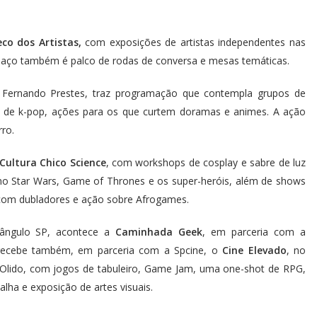
co dos Artistas,
com exposições de artistas independentes nas
 espaço também é palco de rodas de conversa e mesas temáticas.
Fernando Prestes, traz programação que contempla grupos de
s de k-pop, ações para os que curtem doramas e animes. A ação
rro.
Cultura Chico Science
, com workshops de cosplay e sabre de luz
o Star Wars, Game of Thrones e os super-heróis, além de shows
 com dubladores e ação sobre Afrogames.
riângulo SP, acontece a
Caminhada Geek
, em parceria com a
l recebe também, em parceria com a Spcine, o
Cine Elevado
, no
l Olido, com jogos de tabuleiro, Game Jam, uma one-shot de RPG,
lha e exposição de artes visuais.