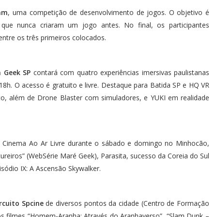
am
, uma competição de desenvolvimento de jogos. O objetivo é
 que nunca criaram um jogo antes. No final, os participantes
entre os três primeiros colocados.
a Geek SP
contará com quatro experiências imersivas paulistanas
 18h. O acesso é gratuito e livre. Destaque para Batida SP e HQ VR
nto, além de Drone Blaster com simuladores, e YUKI em realidade
 Cinema Ao Ar Livre durante o sábado e domingo no Minhocão,
ureiros” (WebSérie Maré Geek), Parasita, sucesso da Coreia do Sul
sódio IX: A Ascensão Skywalker.
ircuito Spcine
de diversos pontos da cidade (Centro de Formação
 os filmes “Homem-Aranha: Através do Aranhaverso”, “Slam Dunk –