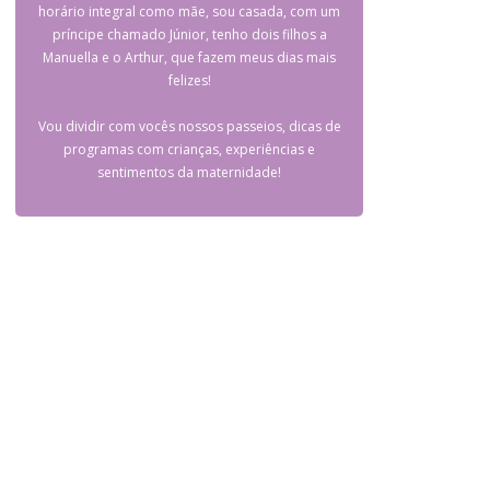
horário integral como mãe, sou casada, com um
príncipe chamado Júnior, tenho dois filhos a
Manuella e o Arthur, que fazem meus dias mais
felizes!
Vou dividir com vocês nossos passeios, dicas de
programas com crianças, experiências e
sentimentos da maternidade!