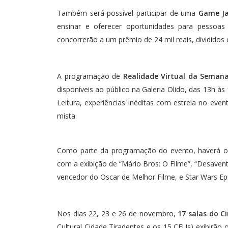
Também será possível participar de uma
Game J
ensinar e oferecer oportunidades para pessoas
concorrerão a um prêmio de 24 mil reais, divididos 
A programação de
Realidade Virtual da Seman
disponíveis ao público na Galeria Olido, das 13h às
Leitura, experiências inéditas com estreia no eve
mista.
Como parte da programação do evento, haverá o
com a exibição de “Mário Bros: O Filme”, “Desavent
vencedor do Oscar de Melhor Filme, e Star Wars Epi
Nos dias 22, 23 e 26 de novembro,
17 salas do C
Cultural Cidade Tiradentes e os 15 CEUs) exibirão