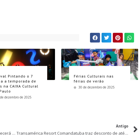
ival Pintando o 7
Férias Culturais nas
a a temporada de
férias de verão
as na CAIXA Cultural
30 de dezembro de 2025
Paulo
 de dezembro de 2025
Antigo
Casa Hope: Bazar especial de fim de ano da acontecerá nos dias 30 de novembro, 1º e 2 de dezembro
Transamérica Resort Comandatuba traz desconto de até 30% na Black Friday