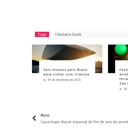
Tags
I Semana Geek
Seis museus pelo Brasil
Fest
para visitar com crianças
anim
féri
30 de dezembro de 2025
São 
30
Novo