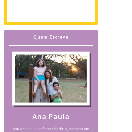
Quem Escreve
Ana Paula
Sou Ana Paula Alcântara Porfírio, trabalho em