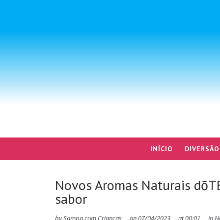
INÍCIO
DIVERSÃO
Novos Aromas Naturais dōT
sabor
by
Sampa com Crianças
on
07/04/2023
at
00:01
in
N