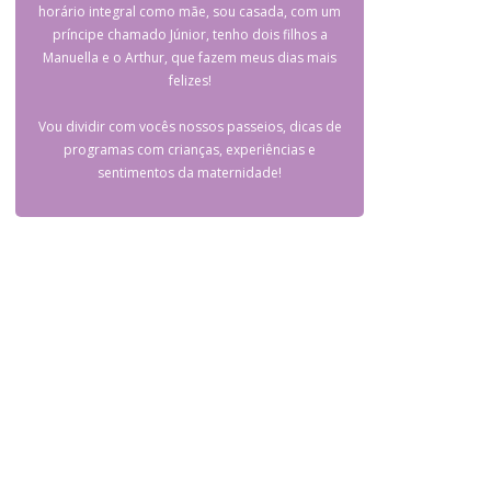
horário integral como mãe, sou casada, com um
príncipe chamado Júnior, tenho dois filhos a
Manuella e o Arthur, que fazem meus dias mais
felizes!
Vou dividir com vocês nossos passeios, dicas de
programas com crianças, experiências e
sentimentos da maternidade!