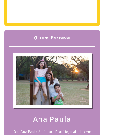
Quem Escreve
Ana Paula
Sou Ana Paula Alcântara Porfírio, trabalho em