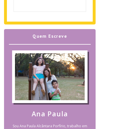
Quem Escreve
Ana Paula
Sou Ana Paula Alcântara Porfírio, trabalho em