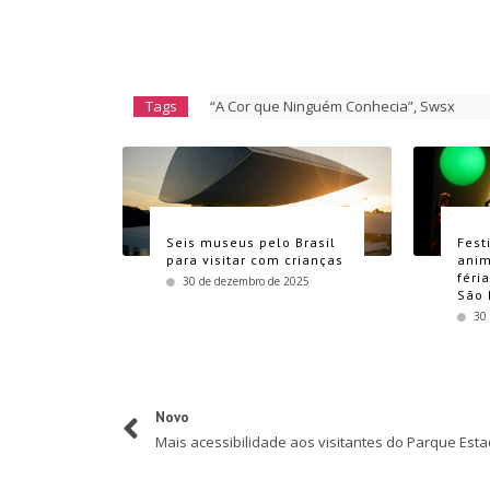
Tags
“A Cor que Ninguém Conhecia”
,
Swsx
Seis museus pelo Brasil
Fest
para visitar com crianças
anim
féri
30 de dezembro de 2025
São 
30
Novo