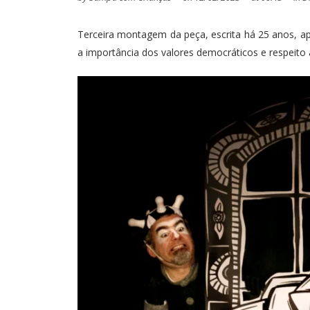
Terceira montagem da peça, escrita há 25 anos, a
a importância dos valores democráticos e respeito 