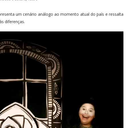
presenta um cenário análogo ao momento atual do país e ressalta
às diferenças.