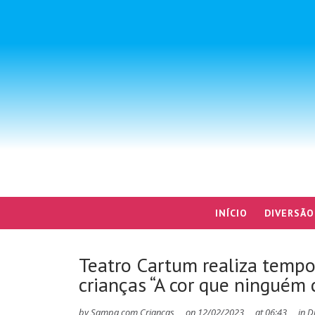
INÍCIO
DIVERSÃO
Teatro Cartum realiza tempo
crianças “A cor que ninguém 
by
Sampa com Crianças
on
12/02/2023
at
06:43
in
D