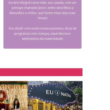
horário integral como mãe, sou casada, com um
príncipe chamado Júnior, tenho dois filhos a
Manuella e o Arthur, que fazem meus dias mais
felizes!
Vou dividir com vocês nossos passeios, dicas de
programas com crianças, experiências e
sentimentos da maternidade!